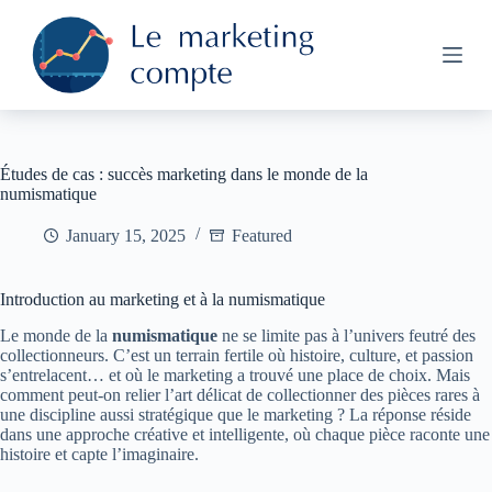
S
k
i
p
t
o
c
o
Études de cas : succès marketing dans le monde de la
n
numismatique
t
e
January 15, 2025
Featured
n
t
Introduction au marketing et à la numismatique
Le monde de la
numismatique
ne se limite pas à l’univers feutré des
collectionneurs. C’est un terrain fertile où histoire, culture, et passion
s’entrelacent… et où le marketing a trouvé une place de choix. Mais
comment peut-on relier l’art délicat de collectionner des pièces rares à
une discipline aussi stratégique que le marketing ? La réponse réside
dans une approche créative et intelligente, où chaque pièce raconte une
histoire et capte l’imaginaire.